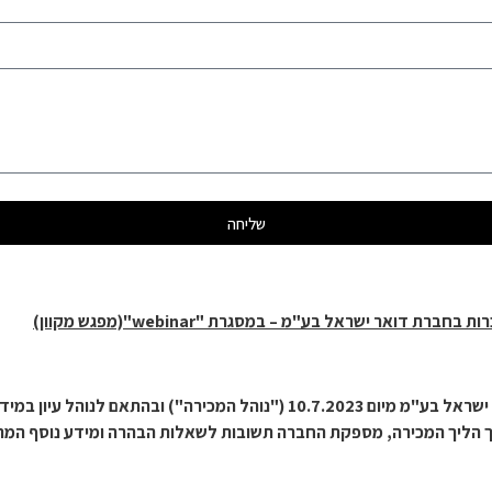
שליחה
רות בחברת דואר ישראל בע"מ – במסגרת "
webinar
"(מפגש מקוון)
בהתאם להוראות סעיף 9 לנוהל מכירת מניות חברת דואר ישראל בע"מ מיום .2023
ך הליך המכירה, מספקת החברה תשובות לשאלות הבהרה ומידע נוסף המתב